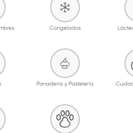
ambres
Congelados
Lácte
s
Panadería y Pastelería
Cuida