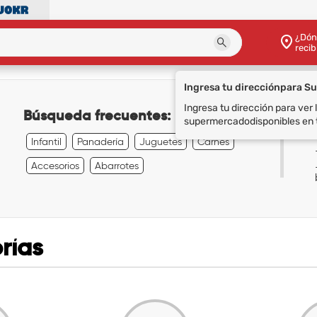
¿Dón
recib
Ingresa tu dirección
para S
Ingresa tu dirección para ver
Búsqueda frecuentes:
supermercado
disponibles en 
Infantil
Panadería
Juguetes
Carnes
Accesorios
Abarrotes
rías