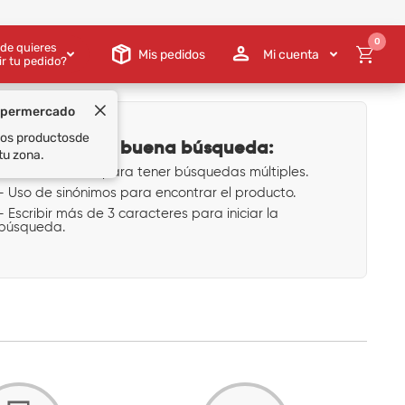
0
de quieres
Mis pedidos
Mi cuenta
ir tu pedido?
upermercado
 los productos
de
Tips para una buena búsqueda:
tu zona.
- Uso de comas para tener búsquedas múltiples.
- Uso de sinónimos para encontrar el producto.
- Escribir más de 3 caracteres para iniciar la
búsqueda.