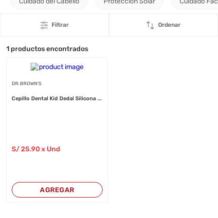
Cuidado del Cabello
Protección Solar
Cuidado Fac
Filtrar
Ordenar
1
productos encontrados
DR.BROWN'S
Cepillo Dental Kid Dedal Silicona ...
S/
25
.90
x Und
AGREGAR