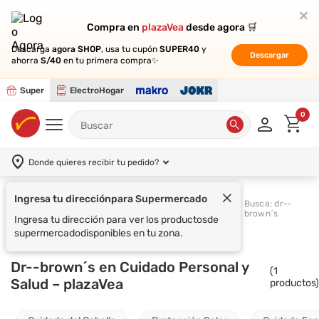
Compra en
Compra en
plazaVea
plazaVea
desde agora 🛒
desde agora 🛒
Descarga
Descarga
agora SHOP
agora SHOP
, usa tu cupón
, usa tu cupón
SUPER40
SUPER40
y
y
Descargar
Descargar
ahorra
ahorra
S/40
S/40
en tu primera compra✨
en tu primera compra✨
Super
ElectroHogar
0
Donde quieres recibir tu pedido?
Ingresa tu dirección
para Supermercado
Cuidado Personal y
Busca: dr--
Supermercado
Salud
brown´s
Ingresa tu dirección para ver los productos
de
supermercado
disponibles en tu zona.
Dr--brown´s en Cuidado Personal y
(
1
Salud – plazaVea
productos)