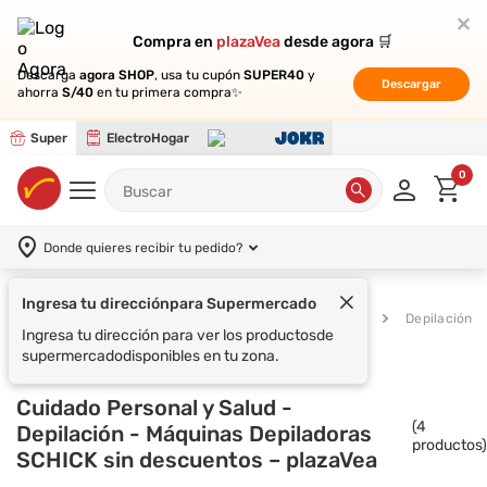
Compra en
Compra en
plazaVea
plazaVea
desde agora 🛒
desde agora 🛒
Descarga
Descarga
agora SHOP
agora SHOP
, usa tu cupón
, usa tu cupón
SUPER40
SUPER40
y
y
Descargar
Descargar
ahorra
ahorra
S/40
S/40
en tu primera compra✨
en tu primera compra✨
Super
ElectroHogar
0
Donde quieres recibir tu pedido?
Ingresa tu dirección
para Supermercado
Cuidado Personal y
Supermercado
Depilación
Salud
Ingresa tu dirección para ver los productos
de
supermercado
disponibles en tu zona.
Cuidado Personal y Salud -
(
4
Depilación - Máquinas Depiladoras
productos)
SCHICK sin descuentos – plazaVea