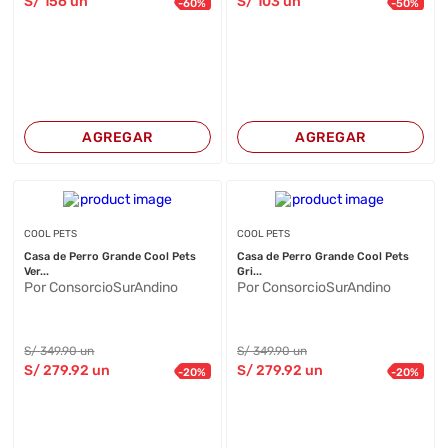
S/
156
un
S/
103
un
-
60
%
-
50
%
AGREGAR
AGREGAR
COOL PETS
COOL PETS
Casa de Perro Grande Cool Pets
Casa de Perro Grande Cool Pets
Ver...
Gri...
Por ConsorcioSurAndino
Por ConsorcioSurAndino
S/
349
.90
un
S/
349
.90
un
S/
279
.92
un
S/
279
.92
un
-
20
%
-
20
%