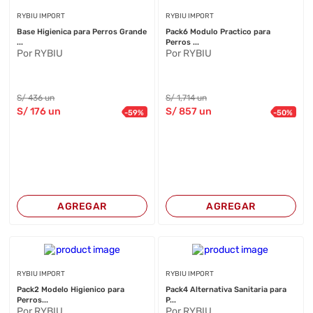
RYBIU IMPORT
RYBIU IMPORT
Base Higienica para Perros Grande
Pack6 Modulo Practico para
...
Perros ...
Por RYBIU
Por RYBIU
S/
436
un
S/
1,714
un
S/
176
un
S/
857
un
-
59
%
-
50
%
AGREGAR
AGREGAR
RYBIU IMPORT
RYBIU IMPORT
Pack2 Modelo Higienico para
Pack4 Alternativa Sanitaria para
Perros...
P...
Por RYBIU
Por RYBIU