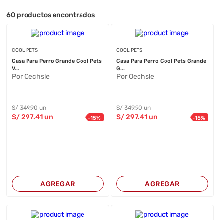
60
productos encontrados
COOL PETS
COOL PETS
Casa Para Perro Grande Cool Pets
Casa Para Perro Cool Pets Grande
V...
G...
Por Oechsle
Por Oechsle
S/
349
.90
un
S/
349
.90
un
S/
297
.41
un
S/
297
.41
un
-
15
%
-
15
%
AGREGAR
AGREGAR