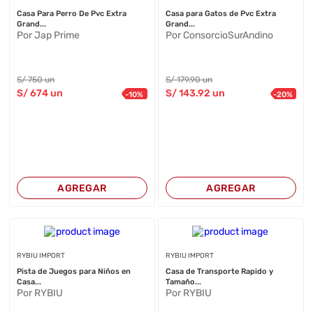
Casa Para Perro De Pvc Extra
Casa para Gatos de Pvc Extra
Grand...
Grand...
Por Jap Prime
Por ConsorcioSurAndino
S/
750
un
S/
179
.90
un
S/
674
un
S/
143
.92
un
-
10
%
-
20
%
AGREGAR
AGREGAR
RYBIU IMPORT
RYBIU IMPORT
Pista de Juegos para Niños en
Casa de Transporte Rapido y
Casa...
Tamaño...
Por RYBIU
Por RYBIU