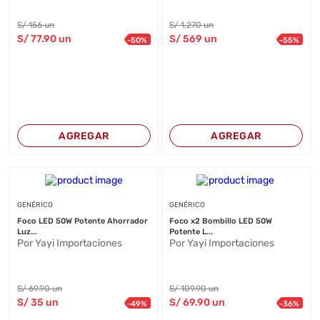
S/
156
un
S/
1,270
un
S/
77
.90
un
S/
569
un
-
50
%
-
55
%
AGREGAR
AGREGAR
GENÉRICO
GENÉRICO
Foco LED 50W Potente Ahorrador
Foco x2 Bombillo LED 50W
Luz...
Potente L...
Por Yayi Importaciones
Por Yayi Importaciones
S/
69
.90
un
S/
109
.90
un
S/
35
un
S/
69
.90
un
-
49
%
-
36
%