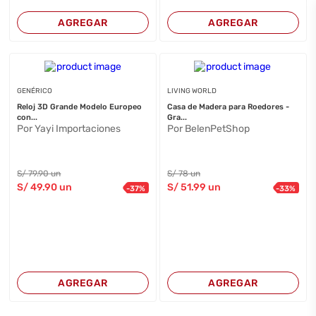
AGREGAR
AGREGAR
GENÉRICO
LIVING WORLD
Reloj 3D Grande Modelo Europeo
Casa de Madera para Roedores -
con...
Gra...
Por Yayi Importaciones
Por BelenPetShop
S/
79
.90
un
S/
78
un
S/
49
.90
un
S/
51
.99
un
-
37
%
-
33
%
AGREGAR
AGREGAR