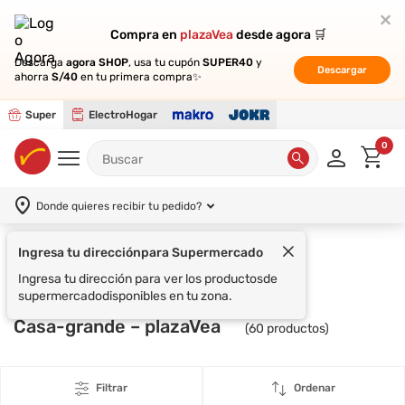
Compra en
Compra en
plazaVea
plazaVea
desde agora 🛒
desde agora 🛒
Descarga
Descarga
agora SHOP
agora SHOP
, usa tu cupón
, usa tu cupón
SUPER40
SUPER40
y
y
Descargar
Descargar
ahorra
ahorra
S/40
S/40
en tu primera compra✨
en tu primera compra✨
Super
ElectroHogar
0
Donde quieres recibir tu pedido?
Ingresa tu dirección
para Supermercado
Supermercado
Ingresa tu dirección para ver los productos
de
supermercado
disponibles en tu zona.
Casa-grande – plazaVea
(
60
productos)
Filtrar
Ordenar