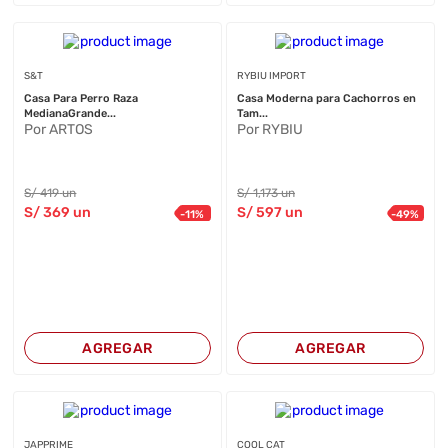
S&T
RYBIU IMPORT
Casa Para Perro Raza
Casa Moderna para Cachorros en
MedianaGrande...
Tam...
Por ARTOS
Por RYBIU
S/
419
un
S/
1,173
un
S/
369
un
S/
597
un
-
11
%
-
49
%
AGREGAR
AGREGAR
JAPPRIME
COOL CAT