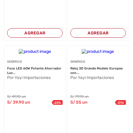
AGREGAR
AGREGAR
GENÉRICO
GENÉRICO
Foco LED 60W Potente Ahorrador
Reloj 3D Grande Modelo Europeo
Luz...
con...
Por Yayi Importaciones
Por Yayi Importaciones
S/
49
.90
un
S/
79
.90
un
S/
39
.90
un
S/
55
un
-
20
%
-
31
%