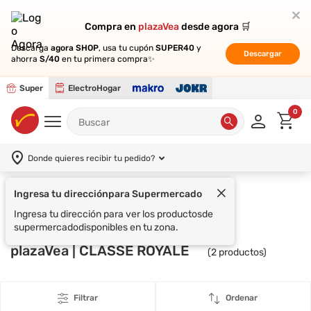
Compra en
Compra en
plazaVea
plazaVea
desde agora 🛒
desde agora 🛒
Descarga
Descarga
agora SHOP
agora SHOP
, usa tu cupón
, usa tu cupón
SUPER40
SUPER40
y
y
Descargar
Descargar
ahorra
ahorra
S/40
S/40
en tu primera compra✨
en tu primera compra✨
Super
ElectroHogar
0
Donde quieres recibir tu pedido?
Ingresa tu dirección
para Supermercado
Supermercado
Ingresa tu dirección para ver los productos
de
supermercado
disponibles en tu zona.
plazaVea | CLASSE ROYALE
(
2
productos)
Filtrar
Ordenar