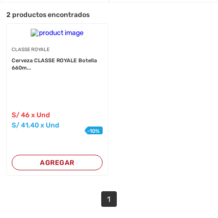
2
productos encontrados
CLASSE ROYALE
Cerveza CLASSE ROYALE Botella
660m...
S/
46
x Und
S/
41
.40
x Und
-
10
%
AGREGAR
1