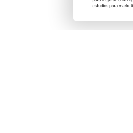
estudios para market
Recojo en
tienda
Comunícate con nosotros