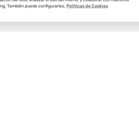
ing. También puede configurarlas.
Políticas de Cookies
Delivery
programado
Nosotros
Te informamos
Atención al 