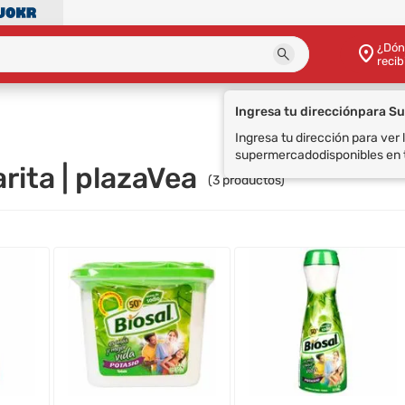
¿Dón
recib
Ingresa tu dirección
para S
Ingresa tu dirección para ver
supermercado
disponibles en 
arita | plazaVea
(
3
productos)