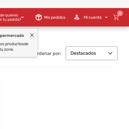
0
de quieres
Mis pedidos
Mi cuenta
ir tu pedido?
upermercado
 los productos
de
tu zona.
Destacados
Ordenar por: