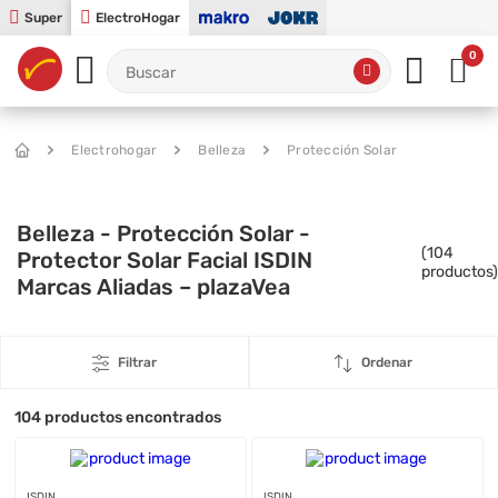
Super
ElectroHogar
0
Electrohogar
Belleza
Protección Solar
Belleza - Protección Solar -
(
104
Protector Solar Facial ISDIN
productos)
Marcas Aliadas – plazaVea
Filtrar
Ordenar
104
productos encontrados
ISDIN
ISDIN