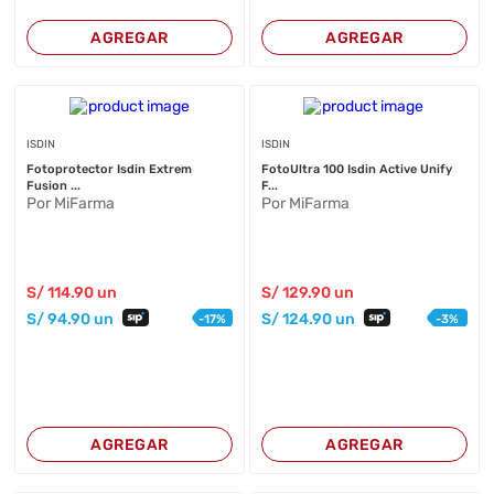
AGREGAR
AGREGAR
ISDIN
ISDIN
Fotoprotector Isdin Extrem
FotoUltra 100 Isdin Active Unify
Fusion ...
F...
Por MiFarma
Por MiFarma
S/
114
.90
un
S/
129
.90
un
S/
94
.90
un
S/
124
.90
un
-
17
%
-
3
%
AGREGAR
AGREGAR