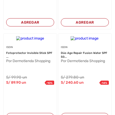
AGREGAR
AGREGAR
ISDIN
ISDIN
Fotoprotector Invisible Stick SPF
Dúo Age Repair Fusion Water SPF
...
50...
Por Dermotienda Shopping
Por Dermotienda Shopping
S/
99
.90
un
S/
279
.80
un
S/
89
.90
un
S/
240
.60
un
-
10
%
-
14
%