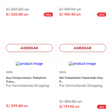
S/
259
.80
un
S/
149
.90
un
S/
220
.80
un
S/
130
.40
un
-
15
%
-
13
%
AGREGAR
AGREGAR
ISDIN
ISDIN
Duo Fotoprotector Pediatrics
Set Tratamiento Facial Isdin Duo
Trans...
P...
Por Dermotienda Shopping
Por Dermotienda Shopping
S/
184
.80
un
S/
299
.80
un
S/
171
.90
un
-
6
%