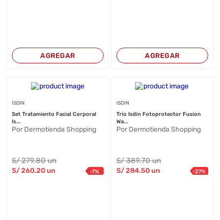
AGREGAR
AGREGAR
ISDIN
ISDIN
Set Tratamiento Facial Corporal
Trio Isdin Fotoprotector Fusion
Is...
Wa...
Por Dermotienda Shopping
Por Dermotienda Shopping
S/
279
.80
un
S/
389
.70
un
S/
260
.20
un
S/
284
.50
un
-
7
%
-
27
%