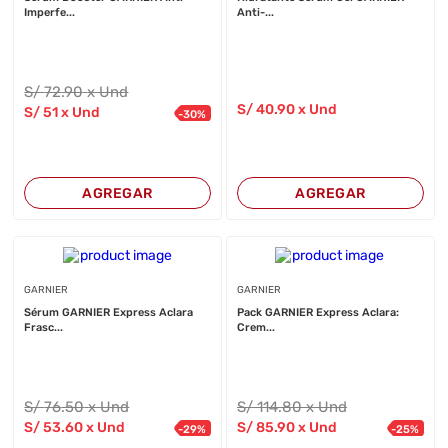
Imperfe...
Anti-...
S/
72
.90
x Und
S/
40
.90
x Und
S/
51
x Und
-
30
%
AGREGAR
AGREGAR
GARNIER
GARNIER
Sérum GARNIER Express Aclara
Pack GARNIER Express Aclara:
Frasc...
Crem...
S/
76
.50
x Und
S/
114
.80
x Und
S/
53
.60
x Und
S/
85
.90
x Und
-
29
%
-
25
%