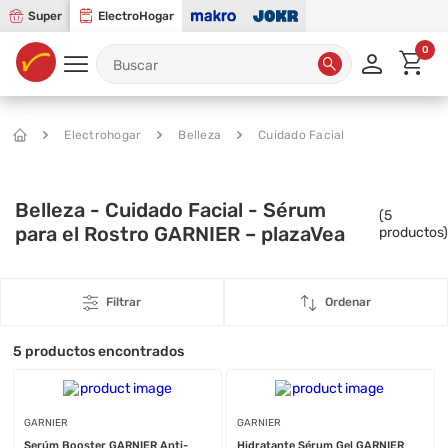
Super
ElectroHogar
0
Electrohogar
Belleza
Cuidado Facial
Belleza - Cuidado Facial - Sérum
(
5
para el Rostro GARNIER – plazaVea
productos)
Filtrar
Ordenar
5
productos encontrados
GARNIER
GARNIER
Serúm Booster GARNIER Anti-
Hidratante Sérum Gel GARNIER