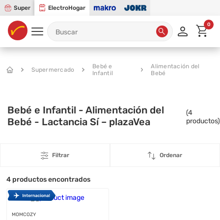
Super
ElectroHogar
0
Bebé e
Alimentación del
Supermercado
Infantil
Bebé
Bebé e Infantil - Alimentación del
(
4
Bebé - Lactancia Sí – plazaVea
productos)
Filtrar
Ordenar
4
productos encontrados
MOMCOZY