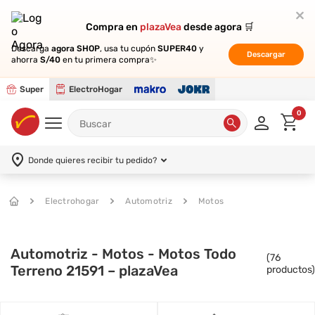
Compra en
Compra en
plazaVea
plazaVea
desde agora 🛒
desde agora 🛒
Descarga
Descarga
agora SHOP
agora SHOP
, usa tu cupón
, usa tu cupón
SUPER40
SUPER40
y
y
Descargar
Descargar
ahorra
ahorra
S/40
S/40
en tu primera compra✨
en tu primera compra✨
Super
ElectroHogar
0
Donde quieres recibir tu pedido?
Electrohogar
Automotriz
Motos
Automotriz - Motos - Motos Todo
(
76
Terreno 21591 – plazaVea
productos)