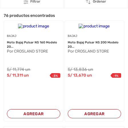
Filtrar
Ordenar
76
productos encontrados
BAJAJ
BAJAJ
Moto Bajaj Pulsar NS 160 Modelo
Moto Bajaj Pulsar NS 200 Modelo
20...
20...
Por CROSLAND STORE
Por CROSLAND STORE
S/
11,774
un
S/
13,836
un
S/
11,311
un
S/
13,670
un
-
3
%
-
1
%
AGREGAR
AGREGAR