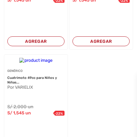
S/
1,545
un
S/
1,545
un
-
22
%
-
22
%
AGREGAR
AGREGAR
GENÉRICO
Cuatrimoto 49cc para Niños y
Niñas...
Por VARIELIX
S/
2,000
un
S/
1,545
un
-
22
%