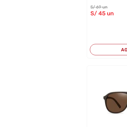
S/
69
un
S/
45
un
A