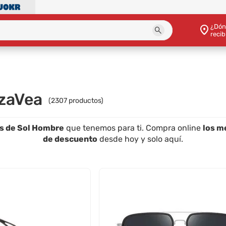
¿Dón
recib
azaVea
(
2307
productos)
es de Sol Hombre
que tenemos para ti. Compra online
los m
de descuento
desde hoy y solo aquí.