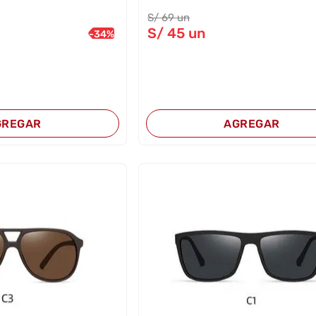
S/
69
un
S/
45
un
-
34
%
GREGAR
AGREGAR