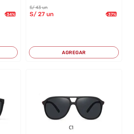
S/
43
un
S/
27
un
-
34
%
-
37
%
AGREGAR