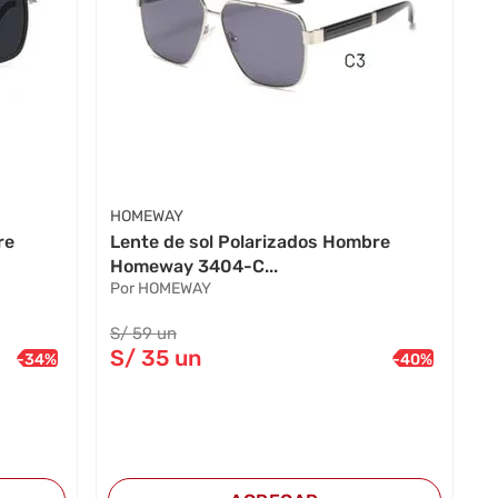
HOMEWAY
re
Lente de sol Polarizados Hombre
Homeway 3404-C...
Por HOMEWAY
S/
59
un
S/
35
un
-
34
%
-
40
%