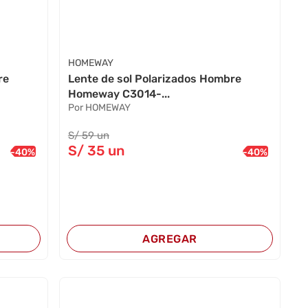
HOMEWAY
re
Lente de sol Polarizados Hombre
Homeway C3014-...
Por HOMEWAY
S/
59
un
S/
35
un
-
40
%
-
40
%
AGREGAR