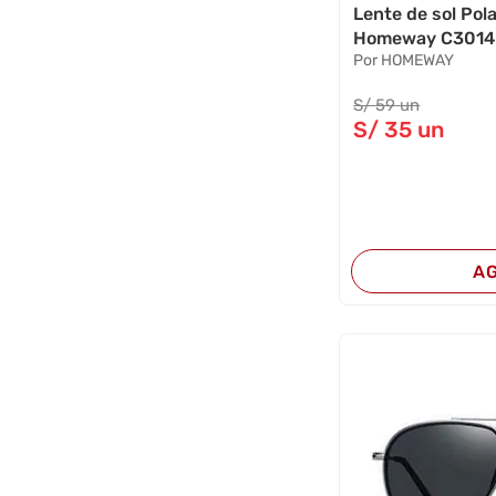
Lente de sol Po
Homeway C3014-
Por HOMEWAY
S/
59
un
S/
35
un
A