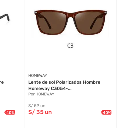
HOMEWAY
re
Lente de sol Polarizados Hombre
Homeway C3054-...
Por HOMEWAY
S/
59
un
S/
35
un
-
40
%
-
40
%