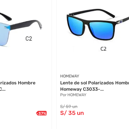
HOMEWAY
larizados Hombre
Lente de sol Polarizados Homb
...
Homeway C3033-...
Por HOMEWAY
S/
59
un
S/
35
un
-
37
%