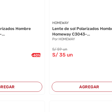
HOMEWAY
larizados Hombre
Lente de sol Polarizados Homb
...
Homeway C3043-...
Por HOMEWAY
S/
59
un
S/
35
un
-
40
%
GREGAR
AGREGAR