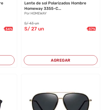
re
Lente de sol Polarizados Hombre
Homeway 3355-C...
Por HOMEWAY
S/
43
un
S/
27
un
-
34
%
-
37
%
AGREGAR