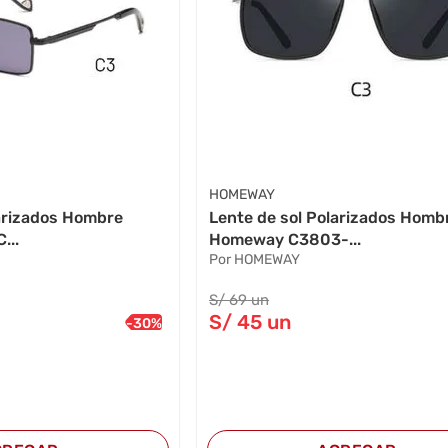
HOMEWAY
larizados Hombre
Lente de sol Polarizados Homb
...
Homeway C3803-...
Por HOMEWAY
S/
69
un
S/
45
un
-
30
%