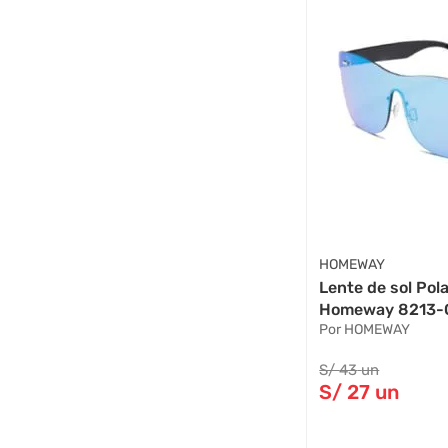
HOMEWAY
Lente de sol Po
Homeway 8213-C
Por HOMEWAY
S/
43
un
S/
27
un