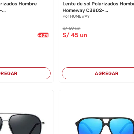
larizados Hombre
Lente de sol Polarizados Homb
...
Homeway C3802-...
Por HOMEWAY
S/
69
un
S/
45
un
-
40
%
GREGAR
AGREGAR