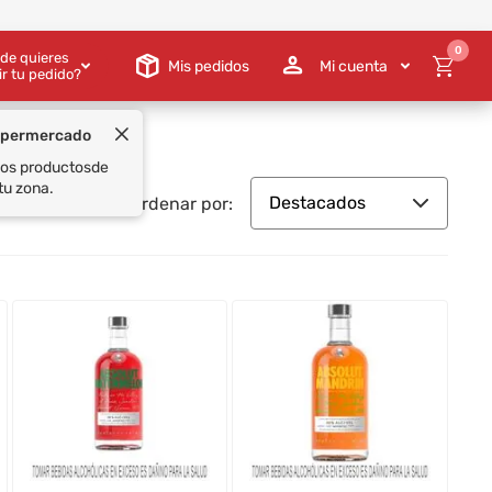
0
de quieres
Mis pedidos
Mi cuenta
ir tu pedido?
Destacados
Ordenar por: