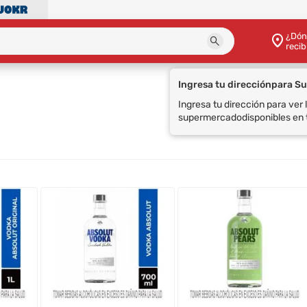
¿Dón
recib